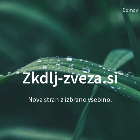
Domov
Zkdlj-zveza.si
Nova stran z izbrano vsebino.