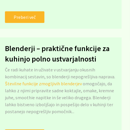
Preberi več
Blenderji – praktične funkcije za
kuhinjo polno ustvarjalnosti
Če radi kuhate in uživate v ustvarjanju okusnih
kombinacij sestavin, so blenderji nepogrešljiva naprava.
Številne funkcije zmogljivih blenderjev
omogočajo, da
lahko z njimi pripravite sadne koktajle, omake, kremne
juhe, smoothie napitke in še veliko drugega. Blenderji
lahko bistveno izboljšajo in pospešijo delo v kuhinji ter
postanejo nepogrešljiv pomočnik...