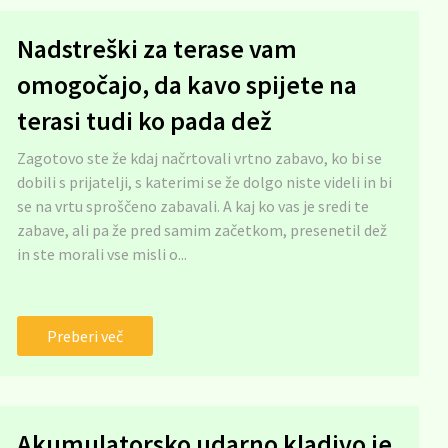
Nadstreški za terase vam
omogočajo, da kavo spijete na
terasi tudi ko pada dež
Zagotovo ste že kdaj načrtovali vrtno zabavo, ko bi se
dobili s prijatelji, s katerimi se že dolgo niste videli in bi
se na vrtu sproščeno zabavali. A kaj ko vas je sredi te
zabave, ali pa že pred samim začetkom, presenetil dež
in ste morali vse misli o...
Preberi več
Akumulatorsko udarno kladivo je