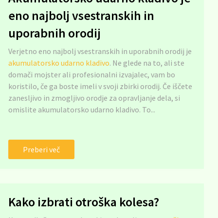
eno najbolj vsestranskih in
uporabnih orodij
Verjetno eno najbolj vsestranskih in uporabnih orodij je
akumulatorsko udarno kladivo
. Ne glede na to, ali ste
domači mojster ali profesionalni izvajalec, vam bo
koristilo, če ga boste imeli v svoji zbirki orodij. Če iščete
zanesljivo in zmogljivo orodje za opravljanje dela, si
omislite akumulatorsko udarno kladivo. To...
Preberi več
Kako izbrati otroška kolesa?