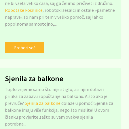
ne bi vzela veliko časa, saj ga želimo preživeti z družino.
Robotske kosilnice
, robotski sesalci in ostale »pametne
naprave« so nam pri tem v veliko pomoč, saj lahko
popolnoma samostojno,...
Preberi več
Sjenila za balkone
Toplo vrijeme samo što nije stiglo, a s njim dolazi i
prilika za zabavu i opuštanje na balkonu. A što ako je
prevruče?
Sjenila za balkone
dolaze u pomoć! Sjenila za
balkone imaju više funkcija, nego što mislite! U ovom
članku provjerite zašto su vam ovakva sjenila
potrebna...