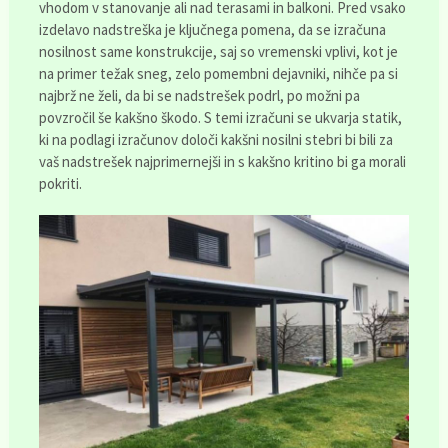
vhodom v stanovanje ali nad terasami in balkoni. Pred vsako
izdelavo nadstreška je ključnega pomena, da se izračuna
nosilnost same konstrukcije, saj so vremenski vplivi, kot je
na primer težak sneg, zelo pomembni dejavniki, nihče pa si
najbrž ne želi, da bi se nadstrešek podrl, po možni pa
povzročil še kakšno škodo. S temi izračuni se ukvarja statik,
ki na podlagi izračunov določi kakšni nosilni stebri bi bili za
vaš nadstrešek najprimernejši in s kakšno kritino bi ga morali
pokriti.