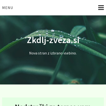
Skip
to
MENU
content
Zkdlj-zveza.si
Nova stran z izbrano vsebino.