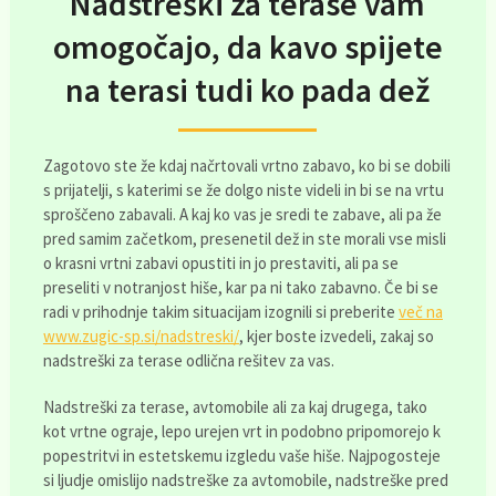
Nadstreški za terase vam
omogočajo, da kavo spijete
na terasi tudi ko pada dež
Zagotovo ste že kdaj načrtovali vrtno zabavo, ko bi se dobili
s prijatelji, s katerimi se že dolgo niste videli in bi se na vrtu
sproščeno zabavali. A kaj ko vas je sredi te zabave, ali pa že
pred samim začetkom, presenetil dež in ste morali vse misli
o krasni vrtni zabavi opustiti in jo prestaviti, ali pa se
preseliti v notranjost hiše, kar pa ni tako zabavno. Če bi se
radi v prihodnje takim situacijam izognili si preberite
več na
www.zugic-sp.si/nadstreski/
, kjer boste izvedeli, zakaj so
nadstreški za terase odlična rešitev za vas.
Nadstreški za terase, avtomobile ali za kaj drugega, tako
kot vrtne ograje, lepo urejen vrt in podobno pripomorejo k
popestritvi in estetskemu izgledu vaše hiše. Najpogosteje
si ljudje omislijo nadstreške za avtomobile, nadstreške pred