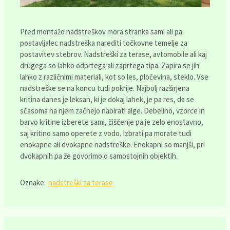
Pred montažo nadstreškov mora stranka sami ali pa
postavljalec nadstreška narediti točkovne temelje za
postavitev stebrov. Nadstreški za terase, avtomobile ali kaj
drugega so lahko odprtega ali zaprtega tipa. Zapira se jih
lahko z različnimi materiali, kot so les, pločevina, steklo. Vse
nadstreške se na koncu tudi pokrije. Najbolj razširjena
kritina danes je leksan, ki je dokaj lahek, je pa res, da se
sčasoma na njem začnejo nabirati alge. Debelino, vzorce in
barvo kritine izberete sami, čiščenje pa je zelo enostavno,
saj kritino samo operete z vodo. Izbrati pa morate tudi
enokapne ali dvokapne nadstreške. Enokapni so manjši, pri
dvokapnih pa že govorimo o samostojnih objektih.
Oznake:
nadstreški za terase