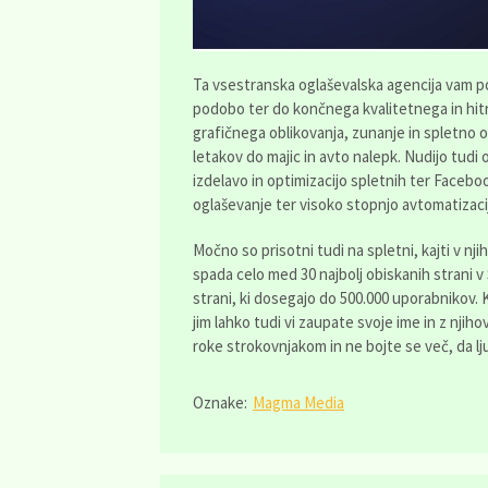
Ta vsestranska oglaševalska agencija vam p
podobo ter do končnega kvalitetnega in hit
grafičnega oblikovanja, zunanje in spletno og
letakov do majic in avto nalepk. Nudijo tudi 
izdelavo in optimizacijo spletnih ter Faceb
oglaševanje ter visoko stopnjo avtomatizacij
Močno so prisotni tudi na spletni, kajti v nj
spada celo med 30 najbolj obiskanih strani v
strani, ki dosegajo do 500.000 uporabnikov. 
jim lahko tudi vi zaupate svoje ime in z nj
roke strokovnjakom in ne bojte se več, da lju
Oznake:
Magma Media