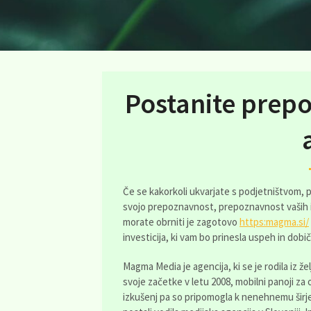
Postanite prep
Če se kakorkoli ukvarjate s podjetništvom, 
svojo prepoznavnost, prepoznavnost vaših i
morate obrniti je zagotovo
https:magma.si/
investicija, ki vam bo prinesla uspeh in dobi
Magma Media je agencija, ki se je rodila iz že
svoje začetke v letu 2008, mobilni panoji za 
izkušenj pa so pripomogla k nenehnemu širjen