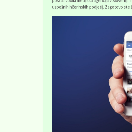
postali vodila medijska agencija v Sloveniji. 
uspešnih hčerinskih podjetij. Zagotovo ste ž