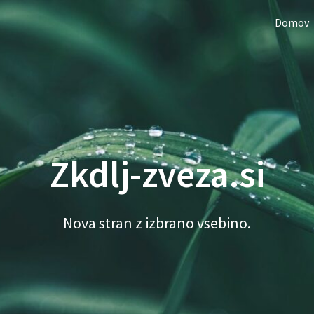
Domov
Zkdlj-zveza.si
Nova stran z izbrano vsebino.