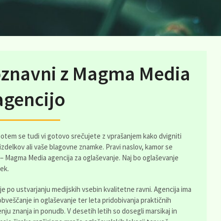
oznavni z Magma Media
agencijo
potem se tudi vi gotovo srečujete z vprašanjem kako dvigniti
zdelkov ali vaše blagovne znamke. Pravi naslov, kamor se
– Magma Media agencija za oglaševanje. Naj bo oglaševanje
ček.
lje po ustvarjanju medijskih vsebin kvalitetne ravni. Agencija ima
obveščanje in oglaševanje ter leta pridobivanja praktičnih
ju znanja in ponudb. V desetih letih so dosegli marsikaj in