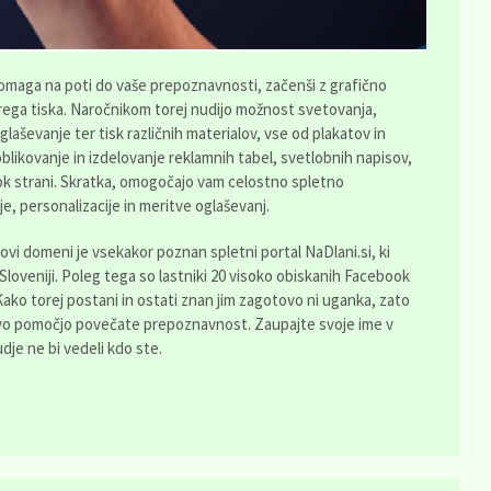
omaga na poti do vaše prepoznavnosti, začenši z grafično
rega tiska. Naročnikom torej nudijo možnost svetovanja,
laševanje ter tisk različnih materialov, vse od plakatov in
oblikovanje in izdelovanje reklamnih tabel, svetlobnih napisov,
ook strani. Skratka, omogočajo vam celostno spletno
e, personalizacije in meritve oglaševanj.
ihovi domeni je vsekakor poznan spletni portal NaDlani.si, ki
 Sloveniji. Poleg tega so lastniki 20 visoko obiskanih Facebook
Kako torej postani in ostati znan jim zagotovo ni uganka, zato
ihovo pomočjo povečate prepoznavnost. Zaupajte svoje ime v
dje ne bi vedeli kdo ste.