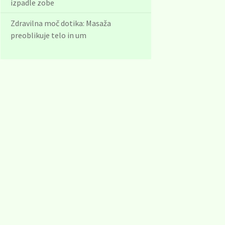
izpadle zobe
Zdravilna moč dotika: Masaža
preoblikuje telo in um