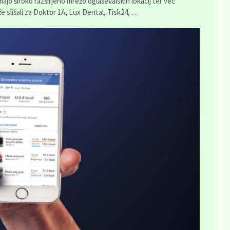
Imajo široko razširjeno mrežo oglaševalskih lokacij ter več
e slišali za Doktor 1A, Lux Dental, Tisk24, …