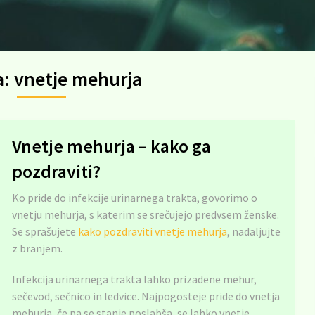
a:
vnetje mehurja
Vnetje mehurja – kako ga
pozdraviti?
Ko pride do infekcije urinarnega trakta, govorimo o
vnetju mehurja, s katerim se srečujejo predvsem ženske.
Se sprašujete
kako pozdraviti vnetje mehurja
, nadaljujte
z branjem.
Infekcija urinarnega trakta lahko prizadene mehur,
sečevod, sečnico in ledvice. Najpogosteje pride do vnetja
mehurja, če pa se stanje poslabša, se lahko vnetje