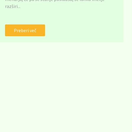
razširi...
Preberi več