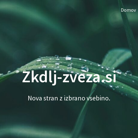
Domov
Zkdlj-zveza.si
Nova stran z izbrano vsebino.