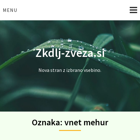
Skip
to
MENU
content
Zkdlj-zveza.si
Nova stran z izbrano vsebino.
Oznaka:
vnet mehur