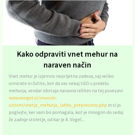
Kako odpraviti vnet mehur na
naraven način
Vnet mehur je izjemno neprijetna zadeva, saj veliko
urinirate in čutite, kot da vas nekaj tišči v predelu
mehurja, vendar obstaja naravna rešitev na tej povezavi
www.avogel.si/imunski-
sistem/vnetje_mehurja_lahko_preprecimo.php
in si jo
poglejte, ker vam bo pomagala, kot je mnogim do sedaj
že zadnje stoletje, od kar je A. Vogel...