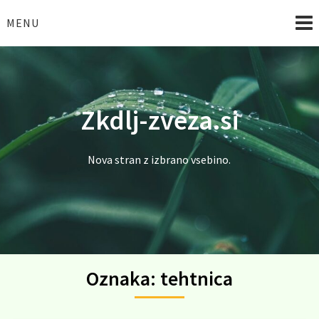
Skip
to
MENU
content
Zkdlj-zveza.si
Nova stran z izbrano vsebino.
Oznaka:
tehtnica