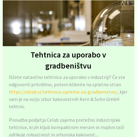
Tehtnica za uporabo v
gradbeništvu
Iščete natančno tehtnico za uporabo v industriji? Če ste
odgovorili pritrdilno, potem kliknite na spletno stran
https://celab.si/tehtnica-oprema-za-gradbenistvo/
, kjer
vam je na voljo izbor kakovostnih Kern & Sohn GmbH
tehtnic.
Ponudba podjetja Celab zajema pretežno industrijske
tehtnice, ki jih kljub kompaktnim meram in majhni teži
odlikuje robustnost in vrhunska kakovost....