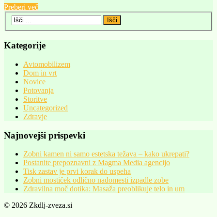
Preberi več
Kategorije
Avtomobilizem
Dom in vrt
Novice
Potovanja
Storitve
Uncategorized
Zdravje
Najnovejši prispevki
Zobni kamen ni samo estetska težava – kako ukrepati?
Postanite prepoznavni z Magma Media agencijo
Tisk zastav je prvi korak do uspeha
Zobni mostiček odlično nadomesti izpadle zobe
Zdravilna moč dotika: Masaža preoblikuje telo in um
© 2026 Zkdlj-zveza.si