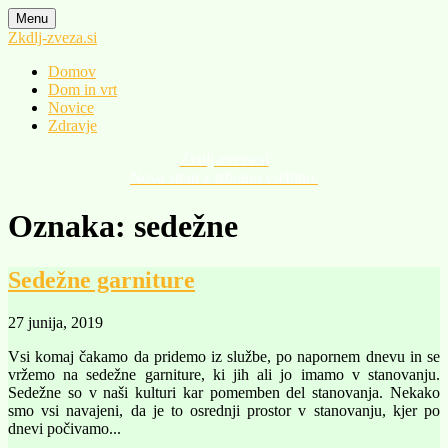
Skip
Menu
to
Zkdlj-zveza.si
content
Domov
Dom in vrt
Novice
Zdravje
Zkdlj-zveza.si
Nova stran z izbrano vsebino.
Oznaka:
sedežne
Sedežne garniture
27 junija, 2019
Vsi komaj čakamo da pridemo iz službe, po napornem dnevu in se
vržemo na sedežne garniture, ki jih ali jo imamo v stanovanju.
Sedežne so v naši kulturi kar pomemben del stanovanja. Nekako
smo vsi navajeni, da je to osrednji prostor v stanovanju, kjer po
dnevi počivamo...