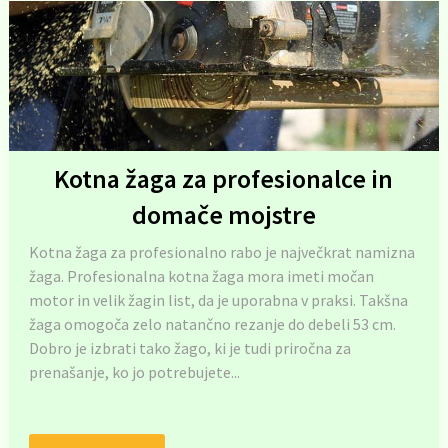
Kotna žaga za profesionalce in
domače mojstre
Kotna žaga za profesionalno rabo je največkrat namizna
žaga. Profesionalna kotna žaga mora imeti močan
motor in velik žagin list, da je uporabna v praksi. Takšna
žaga omogoča zelo natančno rezanje do debeli 53 cm.
Dobro je izbrati tako žago, ki je tudi priročna za
prenašanje, ko jo potrebujete...