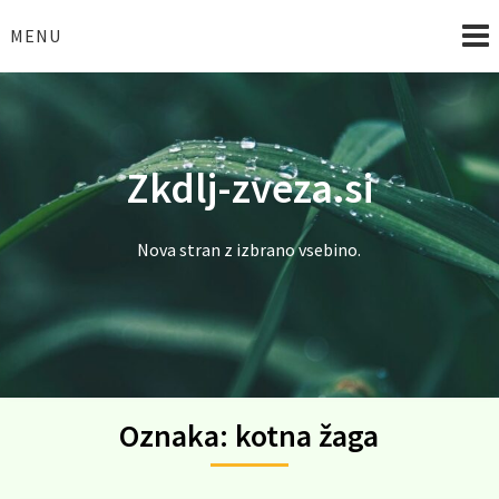
Skip
to
MENU
content
Zkdlj-zveza.si
Nova stran z izbrano vsebino.
Oznaka:
kotna žaga