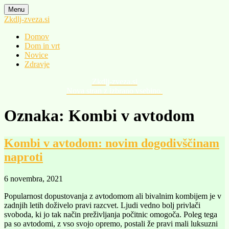
Skip
Menu
to
Zkdlj-zveza.si
content
Domov
Dom in vrt
Novice
Zdravje
Zkdlj-zveza.si
Nova stran z izbrano vsebino.
Oznaka:
Kombi v avtodom
Kombi v avtodom: novim dogodivščinam
naproti
6 novembra, 2021
Popularnost dopustovanja z avtodomom ali bivalnim kombijem je v
zadnjih letih doživelo pravi razcvet. Ljudi vedno bolj privlači
svoboda, ki jo tak način preživljanja počitnic omogoča. Poleg tega
pa so avtodomi, z vso svojo opremo, postali že pravi mali luksuzni