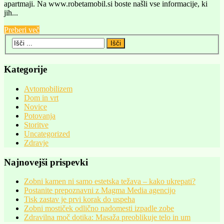
apartmaji. Na www.robetamobil.si boste našli vse informacije, ki
jih...
Preberi več
Kategorije
Avtomobilizem
Dom in vrt
Novice
Potovanja
Storitve
Uncategorized
Zdravje
Najnovejši prispevki
Zobni kamen ni samo estetska težava – kako ukrepati?
Postanite prepoznavni z Magma Media agencijo
Tisk zastav je prvi korak do uspeha
Zobni mostiček odlično nadomesti izpadle zobe
Zdravilna moč dotika: Masaža preoblikuje telo in um