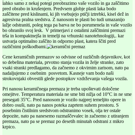
lahko samo z nekaj potegi preobrazimo vaše vozilo in ga zaščitimo
pred obrabo in krušenjem. Predvsem globje plasti laka bodo
zaščitene pred kislinami, ki jih vsebujejo ptičji iztrebki, kisel dež in
agresivna pralna sredstva. Z nanosom te plasti bo tudi umazanijo
lažje odstraniti, poleg tega pa barva ne bo porumenela in vaše vozilo
bo ohranilo svoj lesk. V primerjavi z ostalimi zaščitnimi premazi
trša in kompaktnejša in temelji na vrhunski nanotehnologiji,. kar
ustvarja optimalno zaščito in odporno plast, katera ščiti pred
različnimi poškodbami.
Cene keramičnih premazov so odvisne od različnih dejavnikov, kot
so debelina materiala, prvotno stanja vozila in želje stranke, zato
vsaki stranki predlagamo, da začnemo z okvirnim zarisom, nato pa
nadaljujemo z osebnim posvetom. Kasneje vam bodo naši
strokovnjaki obvestili glede postopkov vzdrževanja vašega vozila.
Pri nanosu keramičnega premaza je treba upoštevati določene
omejitve. Temperatura materiala ne sme biti nižja od 10°C in ne sme
presegati 35°C. Pred nanosom je vozilo najprej temeljito opere in
dobro osuši, nato pa nanos poteka zaprtem suhem prostoru. S
posebnim čistilnim sredstvom odstranimo vosek, olja ter ostale
depozite, nato pa nanesemo razmaščevalec in začnemo z utiranjem
premaza, nato pa se premaz po desetih minutah odstrani z mikro
krpico.