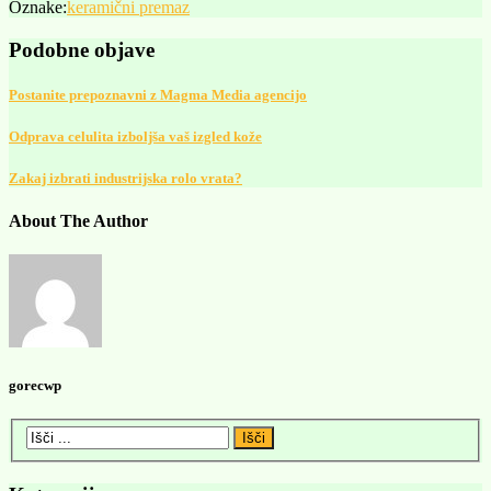
Oznake:
keramični premaz
Podobne objave
Postanite prepoznavni z Magma Media agencijo
Odprava celulita izboljša vaš izgled kože
Zakaj izbrati industrijska rolo vrata?
About The Author
gorecwp