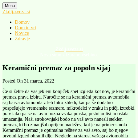
Skip
Menu
to
Zkdlj-zveza.si
content
Domov
Dom in vrt
Novice
Zdravje
Zkdlj-zveza.si
Nova stran z izbrano vsebino.
Keramični premaz za popoln sijaj
Posted On 31 marca, 2022
Če si želite da vas jekleni konjiček spet izgleda kot nov, je keramični
premaz prava izbira. Naročite se na keramični premaz avtomobila,
saj barva avtomobila z leti hitro zbledi, kar pa še dodatno
pospešujejo vremenske razmere, mikrodelci v zraku in ptičji iztrebki,
prav tako pa se na avtu pozna vsaka praska, prstni odtisi in ostala
umazanija. Naši strokovnjaki bodo na vaš avto nanesli steklen
premaz, ki bo zmanjšal oprijem madežev, kot je na primer smola.
Keramični premaz je optimalna rešitev za vaš avto, saj bo njegov
prvotni izgled ohranil dlje. Neglede na starost vašega avtomobila