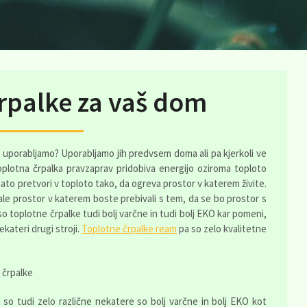
rpalke za vaš dom
ih uporabljamo? Uporabljamo jih predvsem doma ali pa kjerkoli ve
Toplotna črpalka pravzaprav pridobiva energijo oziroma toploto
nato pretvori v toploto tako, da ogreva prostor v katerem živite.
ale prostor v katerem boste prebivali s tem, da se bo prostor s
o toplotne črpalke tudi bolj varčne in tudi bolj EKO kar pomeni,
ekateri drugi stroji.
Toplotne črpalke ream
pa so zelo kvalitetne
ki so tudi zelo različne nekatere so bolj varčne in bolj EKO kot