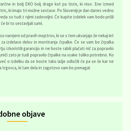
varčne in bolj EKO bolj drage kot pa tiste, ki niso. Ene izmed
ctric, ki imajo tri možne sestave. Po Sloveniji je dan danes vedno
eveda so tudi z njimi zadovoljni. Če kupite izdelek vam bodo prišli
 če bi to sestavljali sami.
so narejeni od pravih mojstrov, ki se s tem ukvarjajo že nekaj let
 za izdelavo delov in montiranja črpalke. Če se vam bo črpalka
 izkoristili garancijo in ne boste rabili plačati nič za popravilo
niči zato je tudi popravilo črpalke na vsake toliko potrebno. Ko
več o izdelku da se boste tako lažje odločili če pa se še kar ne
a trgovca, ki tam dela in zagotovo vam bo pomagal.
dobne objave