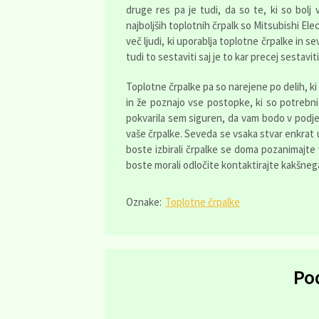
druge res pa je tudi, da so te, ki so bolj 
najboljših toplotnih črpalk so Mitsubishi Ele
več ljudi, ki uporablja toplotne črpalke in s
tudi to sestaviti saj je to kar precej sestaviti
Toplotne črpalke pa so narejene po delih, ki 
in že poznajo vse postopke, ki so potrebni
pokvarila sem siguren, da vam bodo v podjetju
vaše črpalke. Seveda se vsaka stvar enkrat u
boste izbirali črpalke se doma pozanimajte 
boste morali odločite kontaktirajte kakšneg
Oznake:
Toplotne črpalke
Po