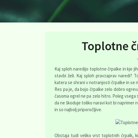
Toplotne č
Kaj sploh naredijo toplotne črpalke in kje j
stavbi želi. Kaj sploh pravzaprav naredi? 
katera se shrani v notranjosti črpalke in se 
Res pa je, da bojo črpalke zelo dobro ogrev
časoma ogrel ne pa zelo hitro. Poleg vsega s
da ne škoduje toliko naravi kot bi naprimer n
in so najbolj priporočljive.
Obstaja tudi veliko vrst toplotnih črpalk, 