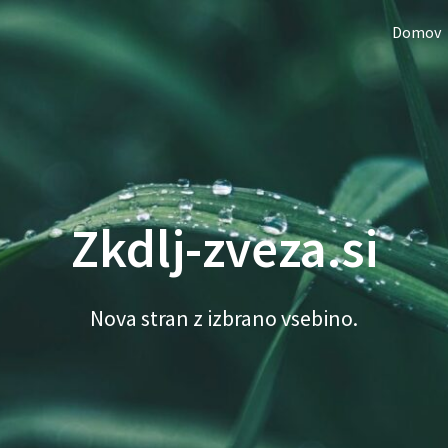
Domov
Zkdlj-zveza.si
Nova stran z izbrano vsebino.