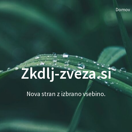
Domov
Zkdlj-zveza.si
Nova stran z izbrano vsebino.