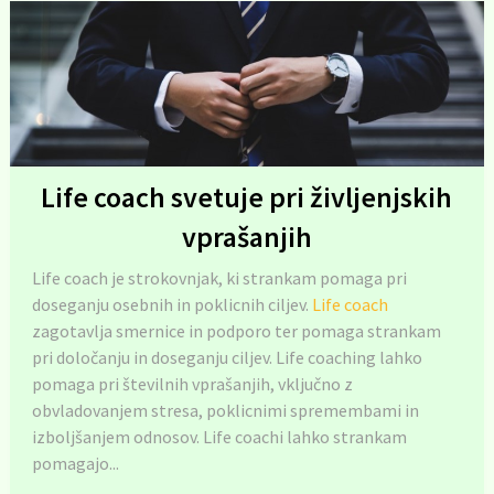
Life coach svetuje pri življenjskih
vprašanjih
Life coach je strokovnjak, ki strankam pomaga pri
doseganju osebnih in poklicnih ciljev.
Life coach
zagotavlja smernice in podporo ter pomaga strankam
pri določanju in doseganju ciljev. Life coaching lahko
pomaga pri številnih vprašanjih, vključno z
obvladovanjem stresa, poklicnimi spremembami in
izboljšanjem odnosov. Life coachi lahko strankam
pomagajo...