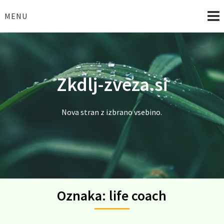
Skip
to
MENU
content
Zkdlj-zveza.si
Nova stran z izbrano vsebino.
Oznaka:
life coach