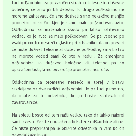
tudi odškodnino za povzročen strah in telesne in duševne
bolečine, če smo jih bili deležni. To drugo odškodnino ne
moremo zahtevati, če smo doživeli samo nekakšno manjšo
prometno nesrečo, kjer je samo malo poškodovan avto.
Odškodnino za materialno škodo pa lahko zahtevamo
vedno, ko je avto že malo poškodovan. Se pa vseeno po
vsaki prometni nesreči oglasite pri zdravniku, da on preveri
če niste doživeli telesne ali duševne poškodbe, saj v bistvu
ne morete vedeti sami če ste v redu . Za omenjeno
odškodnino za duševne bolečine ali telesne pa so
upravičeni tisti, ki me povzročijo prometne nesreče.
Odškodnina za prometno nesrečo je torej v bistvu
razdeljena na dve različni odškodnini. Je pa tudi pametno,
da imate za to odvetnika, ko jo boste zahtevali od
zavarovalnice.
Na spletu boste od tem našli veliko, tako da lahko najprej
sami izveste če ste upravičeni do katere odškodnine ali ne.
Če niste prepričani pa le obiščite odvetnika in vam bo on
povedal kako in kaj.