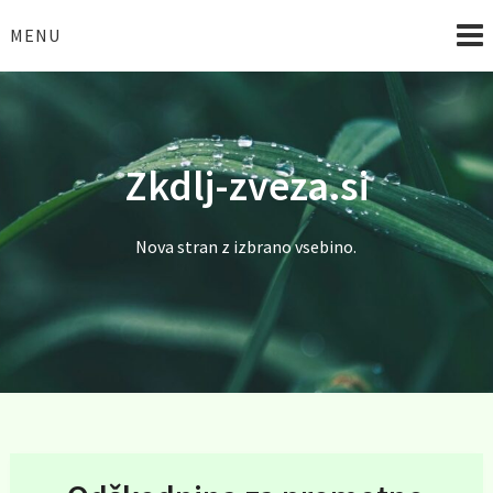
Skip
to
MENU
content
Zkdlj-zveza.si
Nova stran z izbrano vsebino.