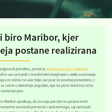
i biro Maribor, kjer
deja postane realizirana
odgovorili pritrdilno, potem je
arhitekturni biro v Mariboru
ili in vas seznanili z morebitnimi omejitvami v obliki svetovanja.
logov in rešitev za vaše želje, kar pa je še posebej pomembno, z
 se začne s sklenitvijo pogodbe, kjer bo jasno določena vrsta
 terminski plan.
ro Maribor spodbuja, da za svojo parcelo na upravni enoti
informativni sestanek prerastel v operativnega, saj vam bodo