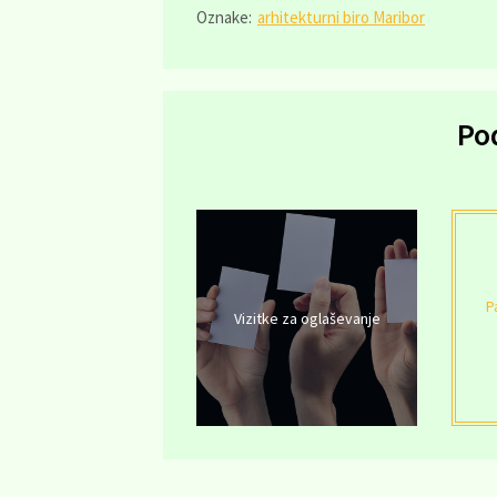
Oznake:
arhitekturni biro Maribor
Po
P
Vizitke za oglaševanje