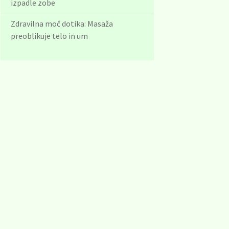
izpadle zobe
Zdravilna moč dotika: Masaža
preoblikuje telo in um