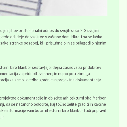
 je njihov profesionalni odnos do svojih strank. S svojimi
ivede od ideje do vselitve v vaš nov dom. Hkrati pa se lahko
sake stranke posebej, ki ji prisluhnejo in se prilagodijo njenim
kturni biro Maribor sestavljajo idejna zasnova za pridobitev
kumentacija za pridobitev mnenj in nujno potrebnega
acija za samo izvedbo gradnje in projektna dokumentacija
 projektne dokumentacije in obiščite arhitekturni biro Maribor.
nji, da se natančno odločite, kaj točno želite graditi in kakšne
jske informacije vam bo arhitekturni biro Maribor tudi pripravili
je.