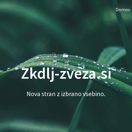
Domov
Zkdlj-zveza.si
Nova stran z izbrano vsebino.