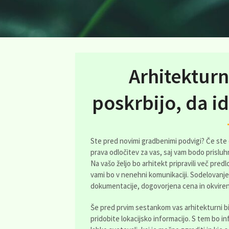
Arhitekturn
poskrbijo, da i
Ste pred novimi gradbenimi podvigi? Če ste 
prava odločitev za vas, saj vam bodo prisluhn
Na vašo željo bo arhitekt pripravili več pred
vami bo v nenehni komunikaciji. Sodelovanje
dokumentacije, dogovorjena cena in okviren
Še pred prvim sestankom vas arhitekturni bi
pridobite lokacijsko informacijo. S tem bo 